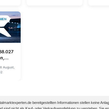
MEN
38.027
n,
zieller
6 August,
02
talmarktexperten.de bereitgestellten Informationen stellen keine Anla
d sind nicht als Kauf- oder Verkaufsempfehlung zu verstehen. Sie er