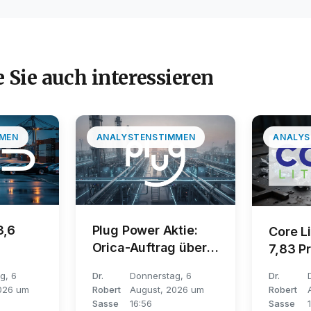
 Sie auch interessieren
MEN
ANALYSTENSTIMMEN
ANALYS
3,6
Plug Power Aktie:
Core Li
Orica-Auftrag über
7,83 P
tum
50 Megawatt
0,1680
g, 6
Dr.
Donnerstag, 6
Dr.
026 um
Robert
August, 2026 um
Robert
Sasse
16:56
Sasse