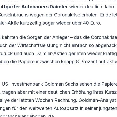
uttgarter Autobauers Daimler
wieder deutlich Jahrest
 Kurseinbruchs wegen der Coronakrise erholen. Ende l
ler-Aktie kurzzeitig sogar wieder über 40 Euro.
s kehrten die Sorgen der Anleger – das die Coronakris
uch der Wirtschaftsleistung nicht einfach so abgehac
zurück und auch Daimler-Aktien gerieten wieder kräftig
en die Papiere inzwischen knapp 8 Prozent auf aktue
r US-Investmenbank Goldman Sachs sehen die Papiere
n, tragen aber mit einer deutlichen Erhöhung ihres Kursz
rallye der letzten Wochen Rechnung. Goldman-Analyst 
ngen für den weltweiten Autoabsatz in seiner jüngsten
tobranche angehoben, da: