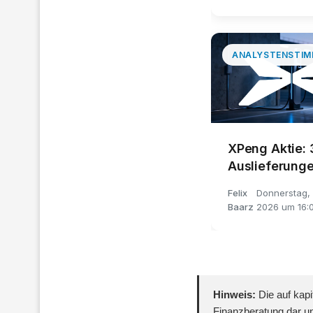
ANALYSTENSTIM
XPeng Aktie: 
Auslieferunge
5,23% sequen
Felix
Donnerstag, 
Rückgang
Baarz
2026 um 16:
Hinweis:
Die auf kapi
Finanzberatung dar un