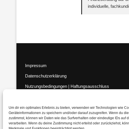
individuelle, fachkun
Impressum
Datenschutzerklärung
Nutzungsbedingungen | Haftungsausschluss
Cookie-Richtlinie
Compliance Regeln
|
AGB
Um dir ein optimales Erlebnis zu bieten, verwenden wir Technologien wie C
Geräteinformationen zu speichern und/oder darauf zuzugreifen. Wenn du di
Abo kündigen
zustimmst, können wir Daten wie das Surfverhalten oder eindeutige IDs auf 
verarbeiten. Wenn du deine Zustimmung nicht erteilst oder zurückziehst, kö
Venezuela Anleihen
Merkmale und Funktionen beeinträchtigt werden.