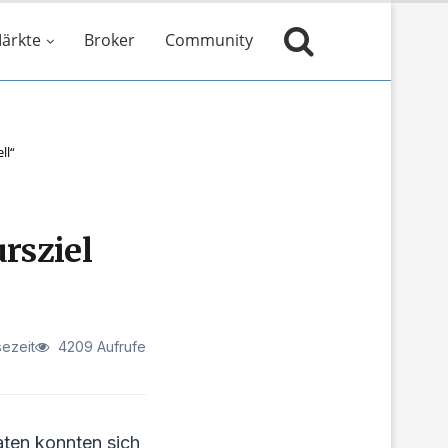
ärkte
Broker
Community
ll“
rsziel
sezeit
4209 Aufrufe
aten konnten sich