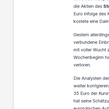
die Aktien des
St
Euro infolge des
kostete eine Daim
Gestern allerding
verbundene Einbr
mit voller Wucht 
Wochenbeginn hab
verloren.
Die Analysten de
weiter korrigiere
35 Euro der Kurs
hat seine Schätzu
europäischen Au