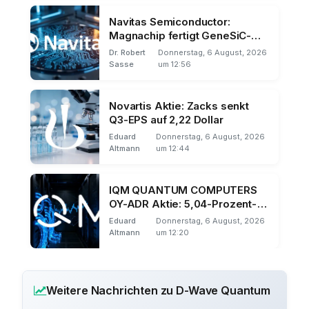
Navitas Semiconductor:
Magnachip fertigt GeneSiC-
Chips
Dr. Robert
Donnerstag, 6 August, 2026
Sasse
um 12:56
Novartis Aktie: Zacks senkt
Q3-EPS auf 2,22 Dollar
Eduard
Donnerstag, 6 August, 2026
Altmann
um 12:44
IQM QUANTUM COMPUTERS
OY-ADR Aktie: 5,04-Prozent-
Sturz auf 7,91 Euro
Eduard
Donnerstag, 6 August, 2026
Altmann
um 12:20
Weitere Nachrichten zu D-Wave Quantum