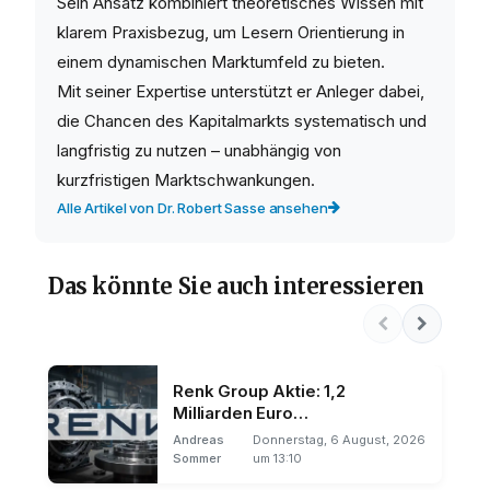
Sein Ansatz kombiniert theoretisches Wissen mit
klarem Praxisbezug, um Lesern Orientierung in
einem dynamischen Marktumfeld zu bieten.
Mit seiner Expertise unterstützt er Anleger dabei,
die Chancen des Kapitalmarkts systematisch und
langfristig zu nutzen – unabhängig von
kurzfristigen Marktschwankungen.
Alle Artikel von Dr. Robert Sasse ansehen
Das könnte Sie auch interessieren
Renk Group Aktie: 1,2
Milliarden Euro
Auftragseingang
Andreas
Donnerstag, 6 August, 2026
Sommer
um 13:10