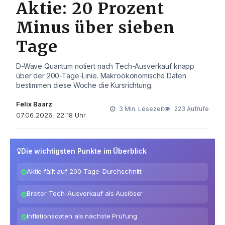
Aktie: 20 Prozent
Minus über sieben
Tage
D-Wave Quantum notiert nach Tech-Ausverkauf knapp
über der 200-Tage-Linie. Makroökonomische Daten
bestimmen diese Woche die Kursrichtung.
Felix Baarz
3 Min. Lesezeit
223 Aufrufe
07.06.2026, 22:18 Uhr
Die wichtigsten Punkte im Überblick
Aktie fällt auf 200-Tage-Durchschnitt
Breiter Tech-Ausverkauf als Auslöser
Inflationsdaten als nächste Prüfung