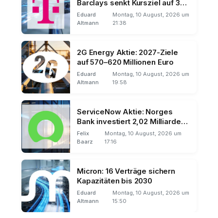
Barclays senkt Kursziel auf 35
Euro
Eduard
Montag, 10 August, 2026 um
Altmann
21:38
2G Energy Aktie: 2027-Ziele
auf 570–620 Millionen Euro
Eduard
Montag, 10 August, 2026 um
Altmann
19:58
ServiceNow Aktie: Norges
Bank investiert 2,02 Milliarden
Dollar
Felix
Montag, 10 August, 2026 um
Baarz
17:16
Micron: 16 Verträge sichern
Kapazitäten bis 2030
Eduard
Montag, 10 August, 2026 um
Altmann
15:50