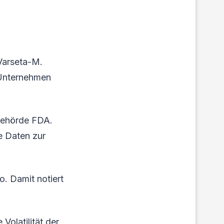
Varseta-M.
 Unternehmen
behörde FDA.
e Daten zur
o. Damit notiert
olatilität der