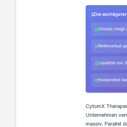
Die wichtigste
Umsatz steigt a
Nettoverlust ge
Liquidität von 3
Krebsmittel V
CytomX Therapeut
Unternehmen verri
massiv. Parallel 