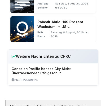
Andreas
Samstag, 8 August, 2026
Sommer
um 20:50
Palantir Aktie: 149 Prozent
Wachstum im US-
Privatkundengeschäft
Felix
Samstag, 8 August, 2026 um
Baarz
20:18
Weitere Nachrichten zu CPKC
Canadian Pacific Kansas City Aktie:
Überraschender Erfolgsschub!
26.08.2025
124