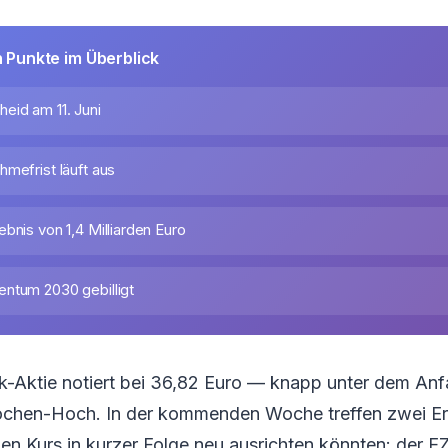
n Punkte im Überblick
eid am 11. Juni
mefrist läuft aus
bnis von 1,4 Milliarden Euro
ntum 2030 gebilligt
Aktie notiert bei 36,82 Euro — knapp unter dem Anf
chen-Hoch. In der kommenden Woche treffen zwei Er
den Kurs in kurzer Folge neu ausrichten könnten: der 