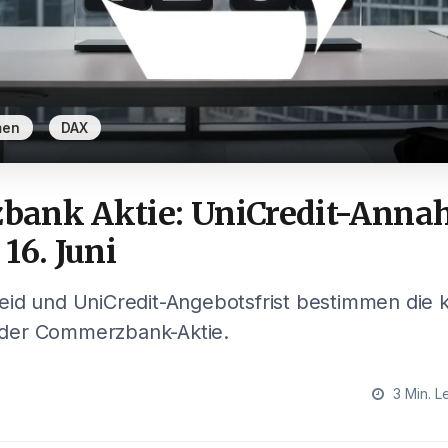
,
men
DAX
ank Aktie: UniCredit-Annah
16. Juni
eid und UniCredit-Angebotsfrist bestimmen di
der Commerzbank-Aktie.
3 Min. L