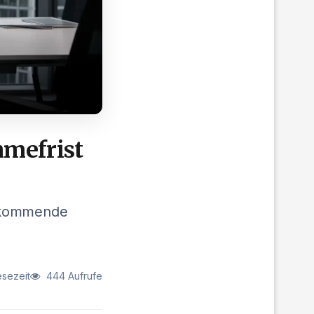
mefrist
e kommende
esezeit
444 Aufrufe