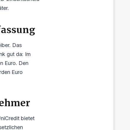
ter.
rfassung
iber. Das
nk gut da: Im
den Euro. Den
arden Euro
nehmer
iCredit bietet
setzlichen