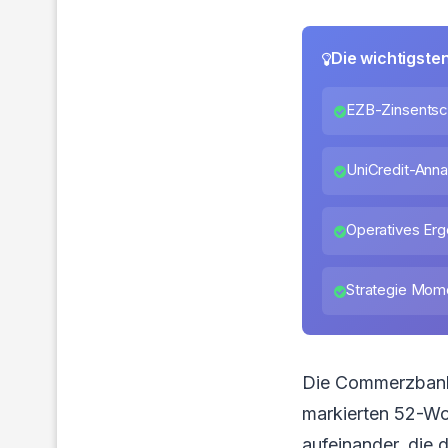
Die wichtigste
EZB-Zinsentsch
UniCredit-Annah
Operatives Erge
Strategie Mome
Die Commerzbank-
markierten 52-Wo
aufeinander, die 