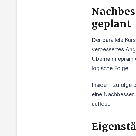
Nachbes
geplant
Der parallele Kur
verbessertes Ange
Übernahmeprämie 
logische Folge.
Insidern zufolge 
eine Nachbesserung
auflöst.
Eigenst