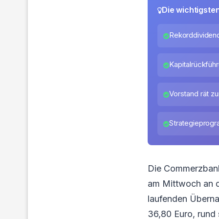
Die wichtigste
Rekorddividende
Kapitalrückführ
Vorstand rät z
Strategieprog
Die Commerzbank 
am Mittwoch an die
laufenden Übernah
36,80 Euro, rund