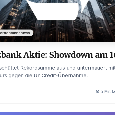
ternehmensnews
ank Aktie: Showdown am 16
chüttet Rekordsumme aus und untermauert mit
Kurs gegen die UniCredit-Übernahme.
2 Min. L