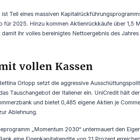
 ist Teil eines massiven Kapitalrückführungsprogramm
ro für 2025. Hinzu kommen Aktienrückkäufe über 1,5 Mi
 damit ihr volles bereinigtes Nettoergebnis des Jahres
mit vollen Kassen
ettina Orlopp setzt die aggressive Ausschüttungspoliti
s Tauschangebot der Italiener ein. UniCredit hält de
ommerzbank und bietet 0,485 eigene Aktien je Comme
zur Ablehnung.
ieprogramm „Momentum 2030“ untermauert den Eigens
 Bank eine Eigenkapitalrendite von 21 Prozent erreichen