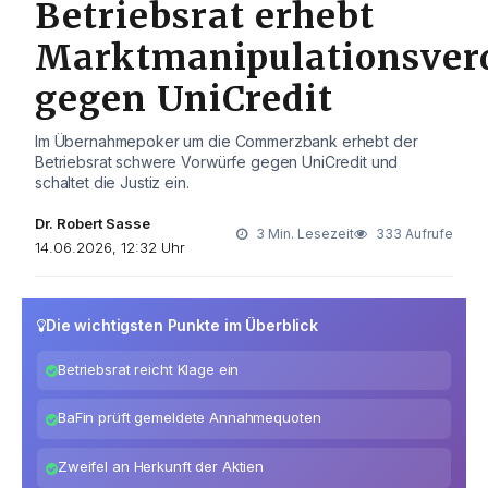
Betriebsrat erhebt
Marktmanipulationsver
gegen UniCredit
Im Übernahmepoker um die Commerzbank erhebt der
Betriebsrat schwere Vorwürfe gegen UniCredit und
schaltet die Justiz ein.
Dr. Robert Sasse
3 Min. Lesezeit
333 Aufrufe
14.06.2026, 12:32 Uhr
Die wichtigsten Punkte im Überblick
Betriebsrat reicht Klage ein
BaFin prüft gemeldete Annahmequoten
Zweifel an Herkunft der Aktien