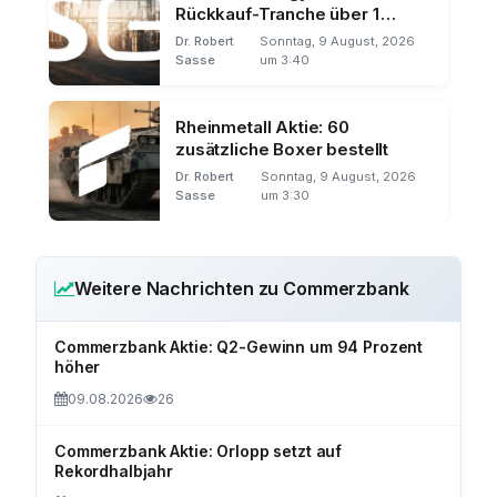
Rückkauf-Tranche über 1
Milliarde
Dr. Robert
Sonntag, 9 August, 2026
Sasse
um 3:40
Rheinmetall Aktie: 60
zusätzliche Boxer bestellt
Dr. Robert
Sonntag, 9 August, 2026
Sasse
um 3:30
Weitere Nachrichten zu Commerzbank
Commerzbank Aktie: Q2-Gewinn um 94 Prozent
höher
09.08.2026
26
Commerzbank Aktie: Orlopp setzt auf
Rekordhalbjahr