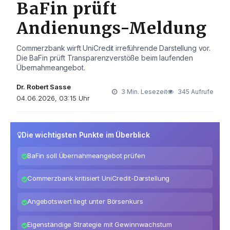
BaFin prüft
Andienungs-Meldung
Commerzbank wirft UniCredit irreführende Darstellung vor.
Die BaFin prüft Transparenzverstöße beim laufenden
Übernahmeangebot.
Dr. Robert Sasse
3 Min. Lesezeit
345 Aufrufe
04.06.2026, 03:15 Uhr
Die wichtigsten Punkte im Überblick
BaFin soll Übernahmeangebot prüfen
Commerzbank kritisiert UniCredit-Darstellung
Angebotswert liegt unter Börsenkurs
Eigenständige Strategie mit Gewinnwachstum