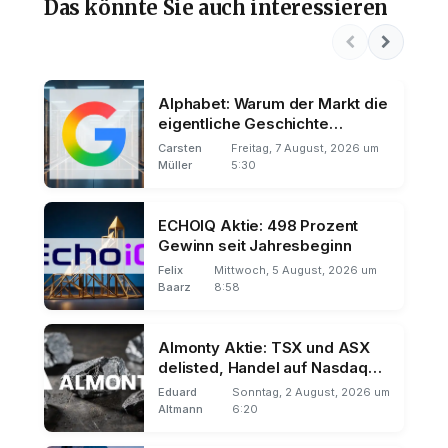
Das könnte Sie auch interessieren
Alphabet: Warum der Markt die
eigentliche Geschichte
übersieht
Carsten
Freitag, 7 August, 2026 um
Müller
5:30
ECHOIQ Aktie: 498 Prozent
Gewinn seit Jahresbeginn
Felix
Mittwoch, 5 August, 2026 um
Baarz
8:58
Almonty Aktie: TSX und ASX
delisted, Handel auf Nasdaq
und Frankfurt
Eduard
Sonntag, 2 August, 2026 um
Altmann
6:20