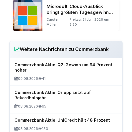
Microsoft: Cloud-Ausblick
bringt größten Tagesgewinn
der Börsengeschichte
Carsten
Freitag, 31 Juli, 2026 um
Müller
5:30
Weitere Nachrichten zu Commerzbank
Commerzbank Aktie: Q2-Gewinn um 94 Prozent
höher
09.08.2026
41
Commerzbank Aktie: Orlopp setzt auf
Rekordhalbjahr
08.08.2026
65
Commerzbank Aktie: UniCredit hält 48 Prozent
08.08.2026
133