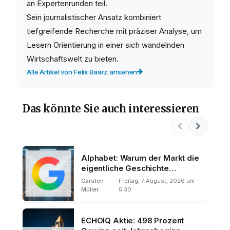
an Expertenrunden teil.
Sein journalistischer Ansatz kombiniert
tiefgreifende Recherche mit präziser Analyse, um
Lesern Orientierung in einer sich wandelnden
Wirtschaftswelt zu bieten.
Alle Artikel von Felix Baarz ansehen
Das könnte Sie auch interessieren
Alphabet: Warum der Markt die
eigentliche Geschichte
übersieht
Carsten
Freitag, 7 August, 2026 um
Müller
5:30
ECHOIQ Aktie: 498 Prozent