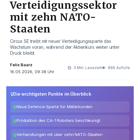
Verteidigungssektor
mit zehn NATO-
Staaten
Circus SE treibt mit neuer Verteidigungssparte das
Wachstum voran, während der Aktienkurs weiter unter
Druck bleibt.
Felix Baarz
3 Min. Lesezeit
886 Aufrufe
16.05.2026, 09:38 Uhr
Die wichtigsten Punkte im Überblick
Neue Defence-Sparte für Militärkunden
Produktion des CA-1 Roboters beschleunigt
Verhandlungen mit über zehn NATO-Staaten