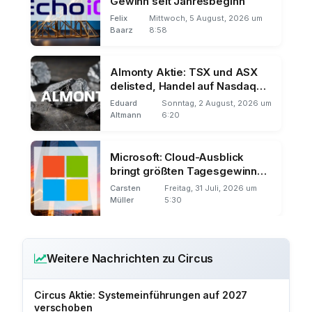
Gewinn seit Jahresbeginn
Felix
Mittwoch, 5 August, 2026 um
Baarz
8:58
Almonty Aktie: TSX und ASX
delisted, Handel auf Nasdaq
und Frankfurt
Eduard
Sonntag, 2 August, 2026 um
Altmann
6:20
Microsoft: Cloud-Ausblick
bringt größten Tagesgewinn
der Börsengeschichte
Carsten
Freitag, 31 Juli, 2026 um
Müller
5:30
Weitere Nachrichten zu Circus
Circus Aktie: Systemeinführungen auf 2027
verschoben