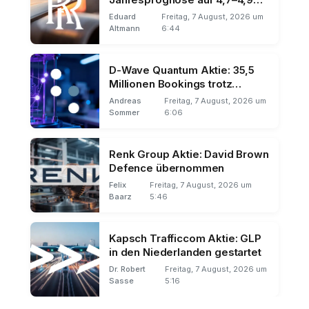
Mrd. Pfund angehoben
Eduard
Freitag, 7 August, 2026 um
Altmann
6:44
D-Wave Quantum Aktie: 35,5
Millionen Bookings trotz
Umsatz-Miss
Andreas
Freitag, 7 August, 2026 um
Sommer
6:06
Renk Group Aktie: David Brown
Defence übernommen
Felix
Freitag, 7 August, 2026 um
Baarz
5:46
Kapsch Trafficcom Aktie: GLP
in den Niederlanden gestartet
Dr. Robert
Freitag, 7 August, 2026 um
Sasse
5:16