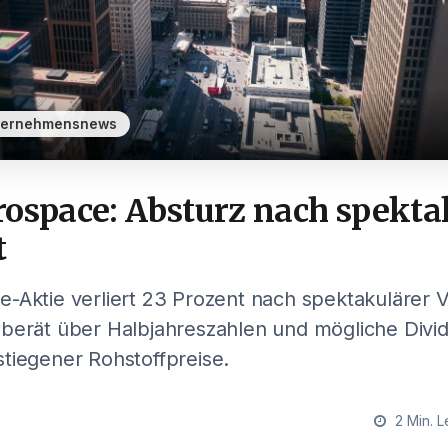
ternehmensnews
rospace: Absturz nach spekta
t
-Aktie verliert 23 Prozent nach spektakulärer Vol
 berät über Halbjahreszahlen und mögliche Divi
tiegener Rohstoffpreise.
2 Min. L