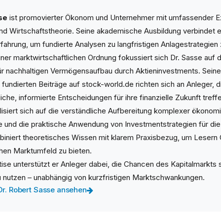
se
ist promovierter Ökonom und Unternehmer mit umfassender Ex
d Wirtschaftstheorie. Seine akademische Ausbildung verbindet er
hrung, um fundierte Analysen zu langfristigen Anlagestrategien z
iner marktwirtschaftlichen Ordnung fokussiert sich Dr. Sasse auf d
für nachhaltigen Vermögensaufbau durch Aktieninvestments. Seine
 fundierten Beiträge auf stock-world.de richten sich an Anleger, d
iche, informierte Entscheidungen für ihre finanzielle Zukunft tref
lisiert sich auf die verständliche Aufbereitung komplexer ökonom
nd die praktische Anwendung von Investmentstrategien für die 
iniert theoretisches Wissen mit klarem Praxisbezug, um Lesern O
en Marktumfeld zu bieten.
tise unterstützt er Anleger dabei, die Chancen des Kapitalmarkts
zu nutzen – unabhängig von kurzfristigen Marktschwankungen.
 Dr. Robert Sasse ansehen