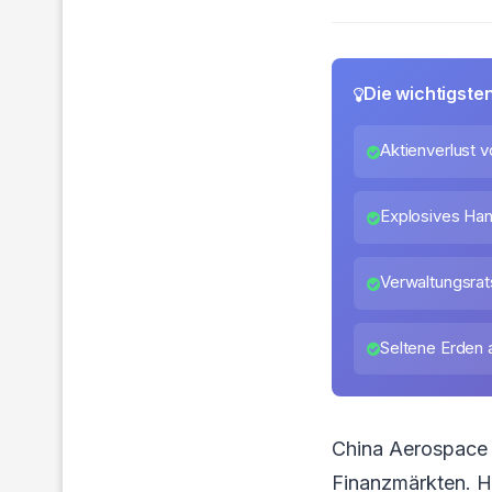
Die wichtigste
Aktienverlust v
Explosives Han
Verwaltungsrat
Seltene Erden 
China Aerospace 
Finanzmärkten. He