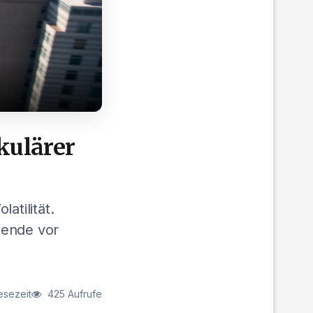
kulärer
atilität.
dende vor
esezeit
425 Aufrufe