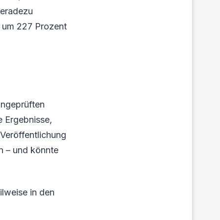
 geradezu
n um 227 Prozent
ungeprüften
e Ergebnisse,
Veröffentlichung
en – und könnte
ilweise in den