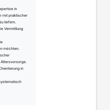
pertise in
 mit praktischer
u liefern.
ie Vermittlung
ie
fen möchten.
ischer
Altersvorsorge.
rientierung in
 systematisch