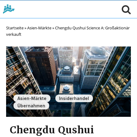
Startseite
»
Asien-Märkte
»
Chengdu Qushui Science A: Großaktionär
verkauft
,
,
Asien-Märkte
Insiderhandel
Übernahmen
Chengdu Qushui