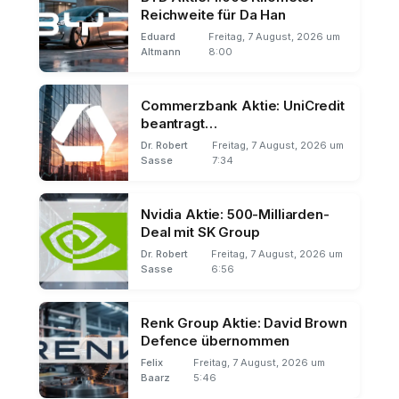
Reichweite für Da Han
Eduard
Freitag, 7 August, 2026 um
Altmann
8:00
Commerzbank Aktie: UniCredit
beantragt
Mehrheitsbeteiligung
Dr. Robert
Freitag, 7 August, 2026 um
Sasse
7:34
Nvidia Aktie: 500-Milliarden-
Deal mit SK Group
Dr. Robert
Freitag, 7 August, 2026 um
Sasse
6:56
Renk Group Aktie: David Brown
Defence übernommen
Felix
Freitag, 7 August, 2026 um
Baarz
5:46