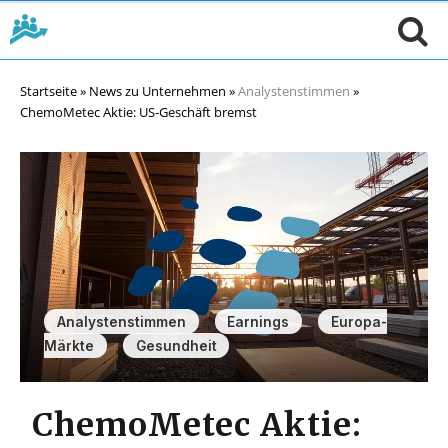
Startseite
»
News zu Unternehmen
»
Analystenstimmen
»
ChemoMetec Aktie: US-Geschäft bremst
,
,
Analystenstimmen
Earnings
Europa-
,
Märkte
Gesundheit
ChemoMetec Aktie: