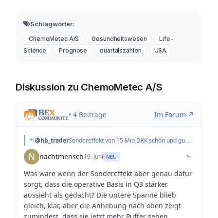
Schlagwörter:
ChemoMetec A/S
Gesundheitswesen
Life-
Science
Prognose
quartalszahlen
USA
Diskussion zu ChemoMetec A/S