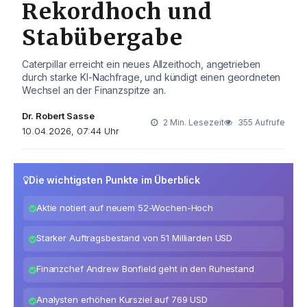
Rekordhoch und
Stabübergabe
Caterpillar erreicht ein neues Allzeithoch, angetrieben
durch starke KI-Nachfrage, und kündigt einen geordneten
Wechsel an der Finanzspitze an.
Dr. Robert Sasse
2 Min. Lesezeit
355 Aufrufe
10.04.2026, 07:44 Uhr
Die wichtigsten Punkte im Überblick
Aktie notiert auf neuem 52-Wochen-Hoch
Starker Auftragsbestand von 51 Milliarden USD
Finanzchef Andrew Bonfield geht in den Ruhestand
Analysten erhöhen Kursziel auf 769 USD