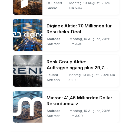
Dr. Robert
Montag, 10 August, 2026
Sasse
um 5:04
Diginex Aktie: 70 Millionen für
Resulticks-Deal
Andreas
Montag, 10 August, 2026
Sommer
um 3:30
Renk Group Aktie:
Auftragseingang plus 29,7
Prozent
Eduard
Montag, 10 August, 2026 um
Altmann
3:20
Micron: 41,46 Milliarden Dollar
Rekordumsatz
Andreas
Montag, 10 August, 2026
Sommer
um 3:00