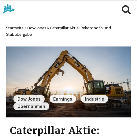
Startseite
»
Dow Jones
»
Caterpillar Aktie: Rekordhoch und
Stabübergabe
,
,
,
Dow Jones
Earnings
Industrie
Übernahmen
Caterpillar Aktie: