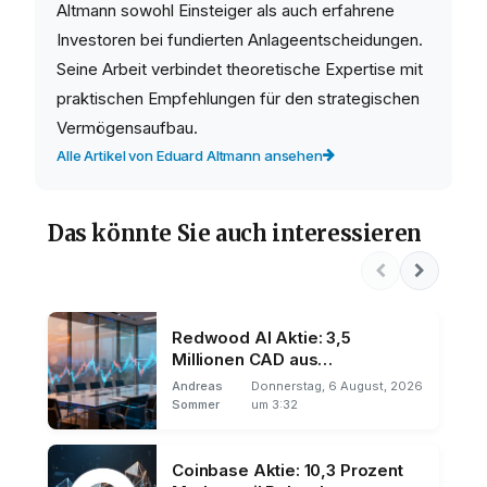
Altmann sowohl Einsteiger als auch erfahrene
Investoren bei fundierten Anlageentscheidungen.
Seine Arbeit verbindet theoretische Expertise mit
praktischen Empfehlungen für den strategischen
Vermögensaufbau.
Alle Artikel von Eduard Altmann ansehen
Das könnte Sie auch interessieren
Redwood AI Aktie: 3,5
Millionen CAD aus
Privatplatzierung
Andreas
Donnerstag, 6 August, 2026
Sommer
um 3:32
Coinbase Aktie: 10,3 Prozent