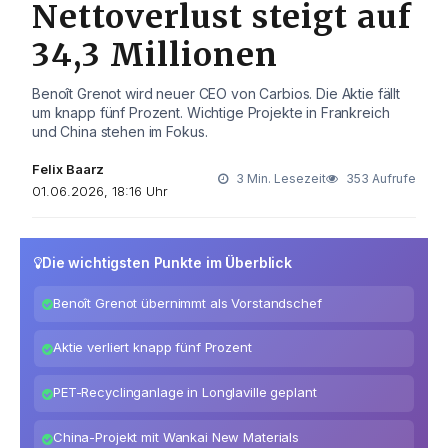
Nettoverlust steigt auf
34,3 Millionen
Benoît Grenot wird neuer CEO von Carbios. Die Aktie fällt
um knapp fünf Prozent. Wichtige Projekte in Frankreich
und China stehen im Fokus.
Felix Baarz
3 Min. Lesezeit
353 Aufrufe
01.06.2026, 18:16 Uhr
Die wichtigsten Punkte im Überblick
Benoît Grenot übernimmt als Vorstandschef
Aktie verliert knapp fünf Prozent
PET-Recyclinganlage in Longlaville geplant
China-Projekt mit Wankai New Materials