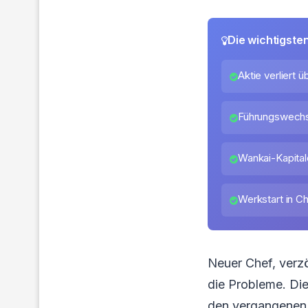
Die wichtigste
Aktie verliert 
Führungswechs
Wankai-Kapita
Werkstart in Ch
Neuer Chef, verzö
die Probleme. Die
den vergangenen s