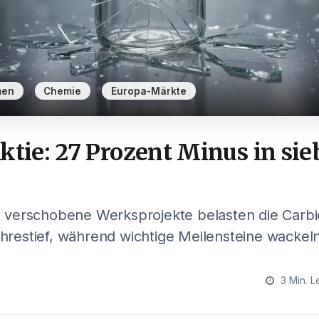
,
,
men
Chemie
Europa-Märkte
ktie: 27 Prozent Minus in si
verschobene Werksprojekte belasten die Carbio
Jahrestief, während wichtige Meilensteine wackeln
3 Min. L