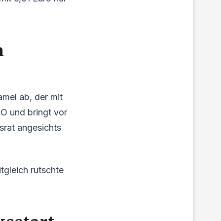
n
amel ab, der mit
EO und bringt vor
tsrat angesichts
gleich rutschte