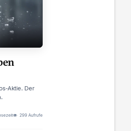
eben
s-Aktie. Der
.
esezeit
299 Aufrufe