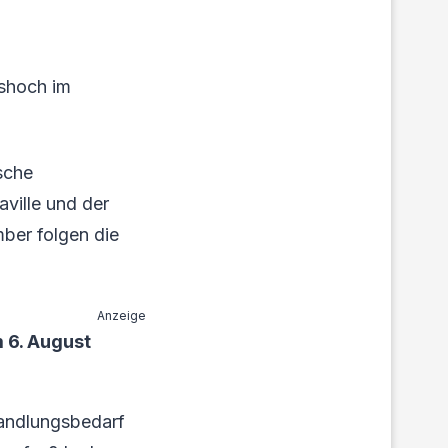
eshoch im
sche
ville und der
mber folgen die
Anzeige
 6. August
Handlungsbedarf