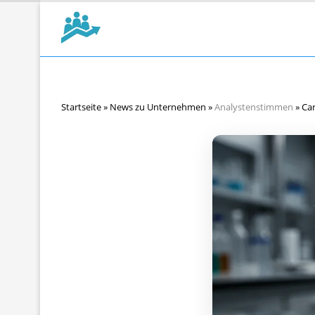
Startseite
»
News zu Unternehmen
»
Analystenstimmen
»
Car