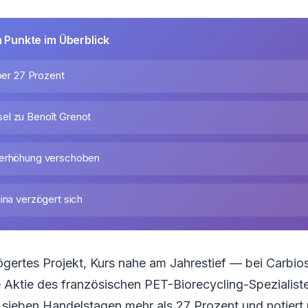
n Punkte im Überblick
über 27 Prozent
el zu Benoît Grenot
lerhöhung verschoben
ina verzögert sich
gertes Projekt, Kurs nahe am Jahrestief — bei Carbios
 Aktie des französischen PET-Biorecycling-Spezialisten 
ieben Handelstagen mehr als 27 Prozent und notiert m