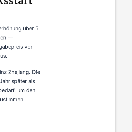
sstart
lerhöhung über 5
lgen —
sgabepreis von
us.
nz Zhejiang. Die
Jahr später als
bedarf, um den
zustimmen.