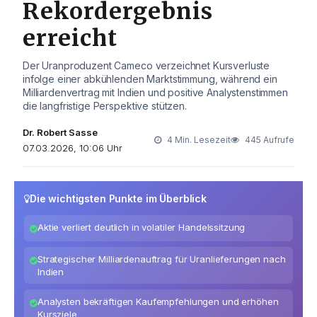
Rekordergebnis
erreicht
Der Uranproduzent Cameco verzeichnet Kursverluste
infolge einer abkühlenden Marktstimmung, während ein
Milliardenvertrag mit Indien und positive Analystenstimmen
die langfristige Perspektive stützen.
Dr. Robert Sasse
4 Min. Lesezeit
445 Aufrufe
07.03.2026, 10:06 Uhr
Die wichtigsten Punkte im Überblick
Aktie verliert deutlich in volatiler Handelssitzung
Strategischer Milliardenauftrag für Uranlieferungen nach
Indien
Analysten bekräftigen Kaufempfehlungen und erhöhen
Kursziele