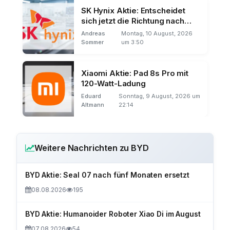
SK Hynix Aktie: Entscheidet
sich jetzt die Richtung nach
dem Kursbeben?
Andreas
Montag, 10 August, 2026
Sommer
um 3:50
Xiaomi Aktie: Pad 8s Pro mit
120-Watt-Ladung
Eduard
Sonntag, 9 August, 2026 um
Altmann
22:14
Weitere Nachrichten zu BYD
BYD Aktie: Seal 07 nach fünf Monaten ersetzt
08.08.2026
195
BYD Aktie: Humanoider Roboter Xiao Di im August
07.08.2026
54