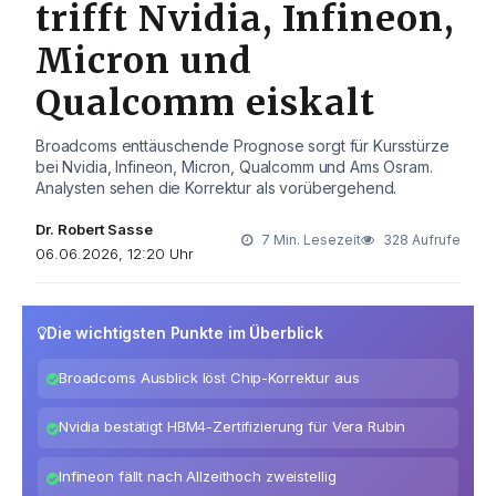
trifft Nvidia, Infineon,
Micron und
Qualcomm eiskalt
Broadcoms enttäuschende Prognose sorgt für Kursstürze
bei Nvidia, Infineon, Micron, Qualcomm und Ams Osram.
Analysten sehen die Korrektur als vorübergehend.
Dr. Robert Sasse
7 Min. Lesezeit
328 Aufrufe
06.06.2026, 12:20 Uhr
Die wichtigsten Punkte im Überblick
Broadcoms Ausblick löst Chip-Korrektur aus
Nvidia bestätigt HBM4-Zertifizierung für Vera Rubin
Infineon fällt nach Allzeithoch zweistellig