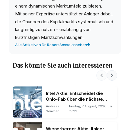
einem dynamischen Marktumfeld zu bieten.
Mit seiner Expertise unterstützt er Anleger dabei,
die Chancen des Kapitalmarkts systematisch und
langfristig zu nutzen – unabhängig von
kurzfristigen Marktschwankungen.
Alle Artikel von Dr. Robert Sasse ansehen
Das könnte Sie auch interessieren
Intel Aktie: Entscheidet die
Ohio-Fab über die nächste
Kursrally?
Andreas
Freitag, 7 August, 2026 um
Sommer
15:22
Wienerberger Aktie: Italcer