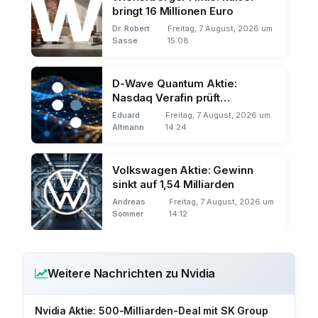
bringt 16 Millionen Euro
Dr. Robert
Freitag, 7 August, 2026 um
Sasse
15:08
D-Wave Quantum Aktie:
Nasdaq Verafin prüft
Quantentechnik für
Eduard
Freitag, 7 August, 2026 um
Finanzkriminalität
Altmann
14:24
Volkswagen Aktie: Gewinn
sinkt auf 1,54 Milliarden
Andreas
Freitag, 7 August, 2026 um
Sommer
14:12
Weitere Nachrichten zu Nvidia
Nvidia Aktie: 500-Milliarden-Deal mit SK Group