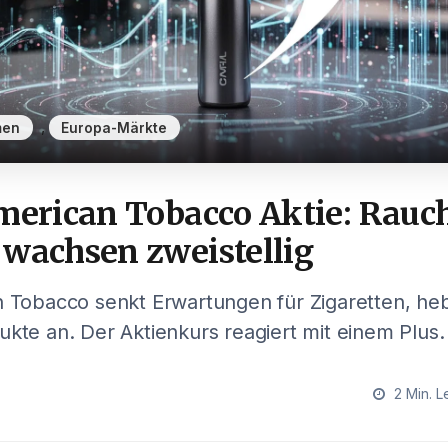
,
men
Europa-Märkte
merican Tobacco Aktie: Rauch
 wachsen zweistellig
n Tobacco senkt Erwartungen für Zigaretten, he
ukte an. Der Aktienkurs reagiert mit einem Plus.
2 Min. L