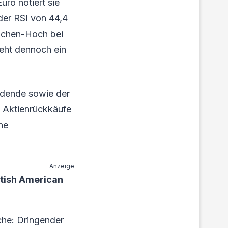
uro notiert sie
der RSI von 44,4
ochen-Hoch bei
teht dennoch ein
idende sowie der
 Aktienrückkäufe
ne
Anzeige
itish American
che: Dringender