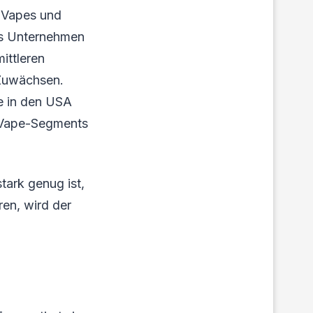
r Vapes und
as Unternehmen
ittleren
 Zuwächsen.
e in den USA
m-Vape-Segments
ark genug ist,
en, wird der