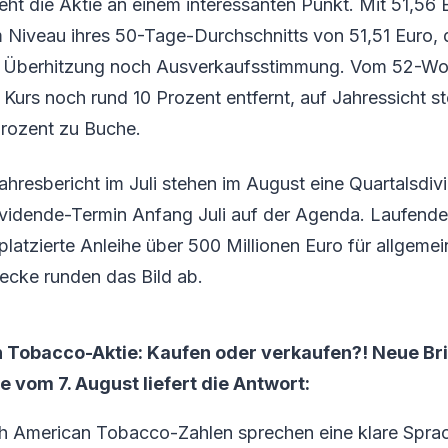
eht die Aktie an einem interessanten Punkt. Mit 51,56 E
 Niveau ihres 50-Tage-Durchschnitts von 51,51 Euro, 
er Überhitzung noch Ausverkaufsstimmung. Vom 52-W
r Kurs noch rund 10 Prozent entfernt, auf Jahressicht s
Prozent zu Buche.
hresbericht im Juli stehen im August eine Quartalsdiv
vidende-Termin Anfang Juli auf der Agenda. Laufende
 platzierte Anleihe über 500 Millionen Euro für allgemei
cke runden das Bild ab.
n Tobacco-Aktie: Kaufen oder verkaufen?! Neue Br
vom 7. August liefert die Antwort:
ish American Tobacco-Zahlen sprechen eine klare Spra