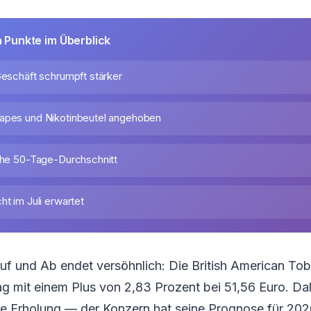
n Punkte im Überblick
Geschäft schrumpft stärker
apes und Nikotinbeutel angehoben
nahe 50-Tage-Durchschnitt
ht im Juli erwartet
uf und Ab endet versöhnlich: Die British American To
ag mit einem Plus von 2,83 Prozent bei 51,56 Euro. Da
he Erholung — der Konzern hat seine Prognose für 2026