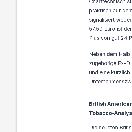
Charttechnisch st
praktisch auf dem
signalisiert wed
57,50 Euro ist de
Plus von gut 24 
Neben dem Halbja
zugehörige Ex-Di
und eine kürzlich
Unternehmenszwe
British America
Tobacco-Analyse 
Die neusten Brit