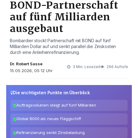
BOND-Partnerschaft
auf fünf Milliarden
ausgebaut
Bombardier stockt Partnerschaft mit BOND auf fünf
Milliarden Dollar auf und senkt parallel die Zinskosten
durch eine Anleihenrefinanzierung.
Dr. Robert Sasse
3 Min. Lesezeit
266 Aufrufe
15.05.2026, 05:12 Uhr
Die wichtigsten Punkte im Überblick
Auftragsvolumen steigt auf fünf Milliarden
Global 8000 als neues Flaggschiff
Refinanzierung senkt Zinsbelastung