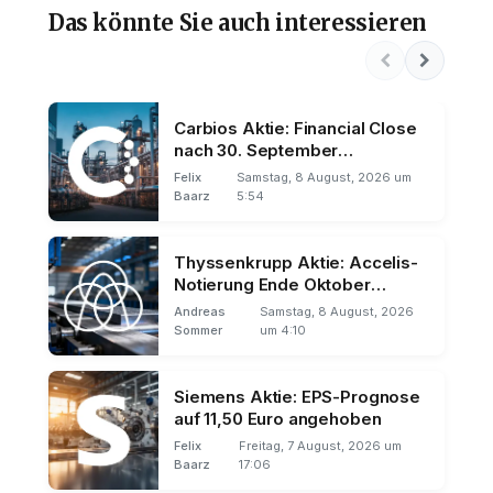
Das könnte Sie auch interessieren
Carbios Aktie: Financial Close
nach 30. September
verschoben
Felix
Samstag, 8 August, 2026 um
Baarz
5:54
Thyssenkrupp Aktie: Accelis-
Notierung Ende Oktober
geplant
Andreas
Samstag, 8 August, 2026
Sommer
um 4:10
Siemens Aktie: EPS-Prognose
auf 11,50 Euro angehoben
Felix
Freitag, 7 August, 2026 um
Baarz
17:06