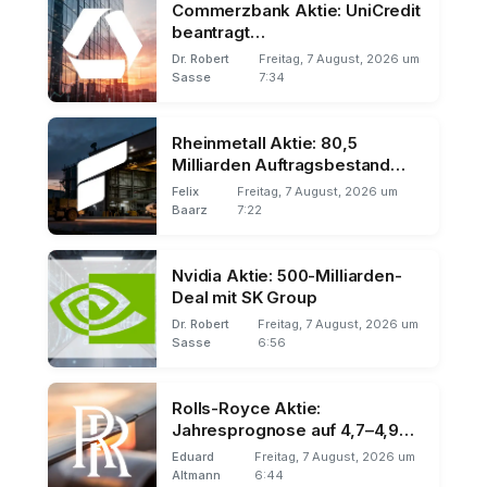
Commerzbank Aktie: UniCredit
beantragt
Mehrheitsbeteiligung
Dr. Robert
Freitag, 7 August, 2026 um
Sasse
7:34
Rheinmetall Aktie: 80,5
Milliarden Auftragsbestand
trotz F126-Ausfall
Felix
Freitag, 7 August, 2026 um
Baarz
7:22
Nvidia Aktie: 500-Milliarden-
Deal mit SK Group
Dr. Robert
Freitag, 7 August, 2026 um
Sasse
6:56
Rolls-Royce Aktie:
Jahresprognose auf 4,7–4,9
Mrd. Pfund angehoben
Eduard
Freitag, 7 August, 2026 um
Altmann
6:44