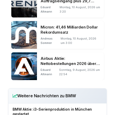
Auftragseingang plus 29,7
Prozent
Eduard
Montag, 10 August, 2026 um
Altmann
3:20
Micron: 41,46 Milliarden Dollar
Rekordumsatz
Andreas
Montag, 10 August, 2026
Sommer
um 3:00
Airbus Aktie:
Nettobestellungen 2026 über
1.000
Eduard
Sonntag, 9 August, 2026 um
Altmann
22:54
Weitere Nachrichten zu BMW
BMW Aktie: i3-Serienproduktion in München
gestartet