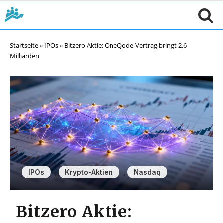
Startseite
»
IPOs
»
Bitzero Aktie: OneQode-Vertrag bringt 2,6
Milliarden
,
,
IPOs
Krypto-Aktien
Nasdaq
Bitzero Aktie: