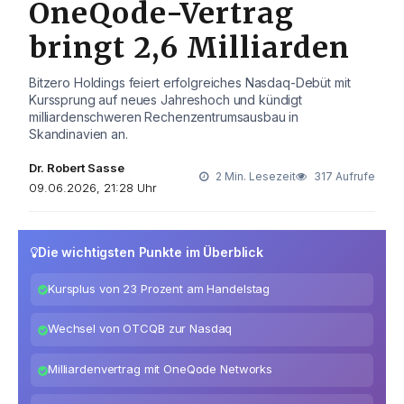
OneQode-Vertrag
bringt 2,6 Milliarden
Bitzero Holdings feiert erfolgreiches Nasdaq-Debüt mit
Kurssprung auf neues Jahreshoch und kündigt
milliardenschweren Rechenzentrumsausbau in
Skandinavien an.
Dr. Robert Sasse
2 Min. Lesezeit
317 Aufrufe
09.06.2026, 21:28 Uhr
Die wichtigsten Punkte im Überblick
Kursplus von 23 Prozent am Handelstag
Wechsel von OTCQB zur Nasdaq
Milliardenvertrag mit OneQode Networks