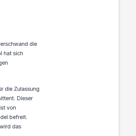
 verschwand die
 hat sich
igen
ür die Zulassung
ittent. Dieser
ist von
el befreit.
wird das