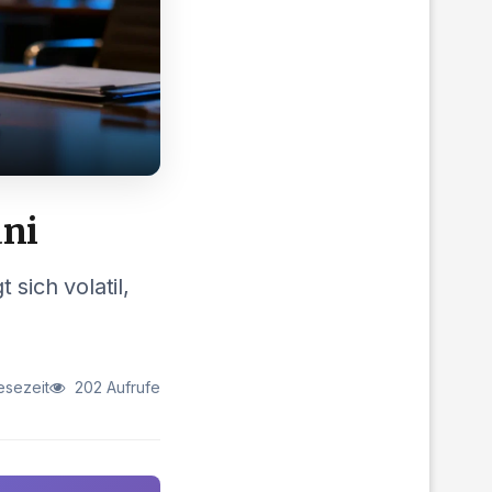
uni
sich volatil,
esezeit
202 Aufrufe