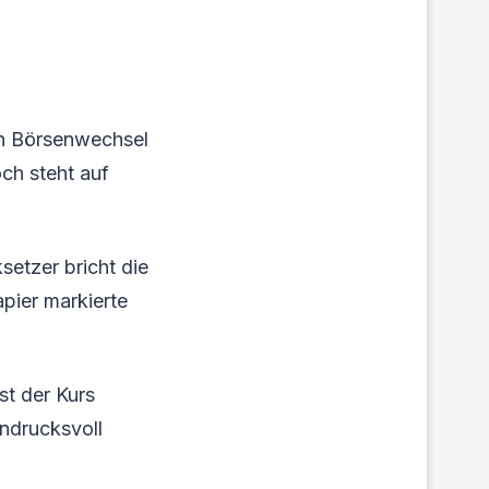
den Börsenwechsel
och steht auf
etzer bricht die
pier markierte
st der Kurs
indrucksvoll