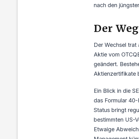
nach den jüngste
Der Weg
Der Wechsel trat
Aktie vom OTCQB 
geändert. Besteh
Aktienzertifikate 
Ein Blick in die 
das Formular 40-F
Status bringt reg
bestimmten US-Vor
Etwaige Abweich
Management künft