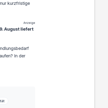
ur kurzfristige
Anzeige
. August liefert
andlungsbedarf
kaufen? In der
.
ität