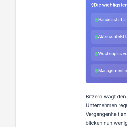
Die wichtigste
Handelsstart a
Aktie schließt 
Wochenplus vo
Management er
Bitzero wagt den 
Unternehmen regu
Vergangenheit an.
blicken nun wenig