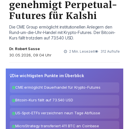
genehmigt Perpetual-
Futures für Kalshi
Die CME Group ermöglicht institutionellen Anlegern den
Rund-um-die-Uhr-Handel mit Krypto-Futures. Der Bitcoin-
Kurs fällt trotzdem auf 73.540 USD.
Dr. Robert Sasse
2 Min. Lesezeit
312 Aufrufe
30.05.2026, 09:04 Uhr
Die wichtigsten Punkte im Überblick
CME ermöglicht Dauerhandel für Krypto-Futures
Bitcoin-Kurs fällt auf 73.540 USD
US-Spot-ETFs verzeichnen neun Tage Abflüsse
MicroStrategy transferiert 411 BTC an Coinbase