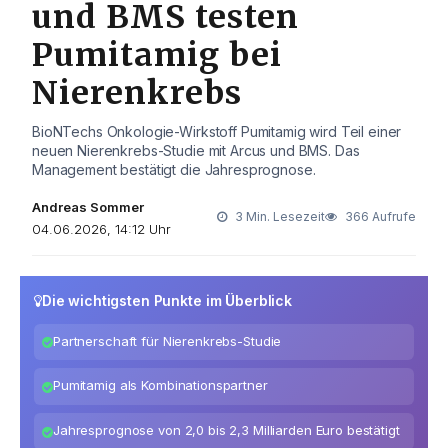
und BMS testen
Pumitamig bei
Nierenkrebs
BioNTechs Onkologie-Wirkstoff Pumitamig wird Teil einer
neuen Nierenkrebs-Studie mit Arcus und BMS. Das
Management bestätigt die Jahresprognose.
Andreas Sommer
3 Min. Lesezeit
366 Aufrufe
04.06.2026, 14:12 Uhr
Die wichtigsten Punkte im Überblick
Partnerschaft für Nierenkrebs-Studie
Pumitamig als Kombinationspartner
Jahresprognose von 2,0 bis 2,3 Milliarden Euro bestätigt