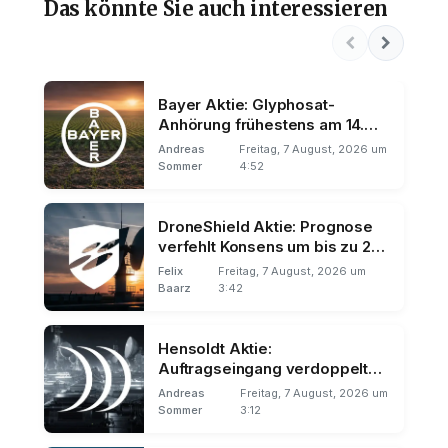
Das könnte Sie auch interessieren
Bayer Aktie: Glyphosat-
Anhörung frühestens am 14.
September
Andreas
Freitag, 7 August, 2026 um
Sommer
4:52
DroneShield Aktie: Prognose
verfehlt Konsens um bis zu 23
Prozent
Felix
Freitag, 7 August, 2026 um
Baarz
3:42
Hensoldt Aktie:
Auftragseingang verdoppelt
auf 2,81 Milliarden
Andreas
Freitag, 7 August, 2026 um
Sommer
3:12