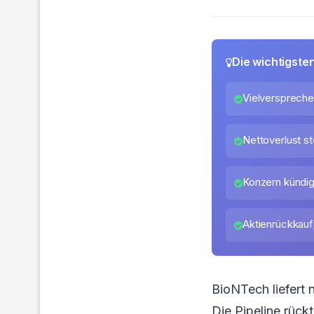
Die wichtigste
Vielversprech
Nettoverlust st
Konzern kündig
Aktienrückkaufp
BioNTech liefert
Die Pipeline rückt