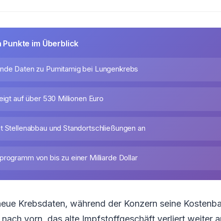
n Punkte im Überblick
ende Daten zu Pumitamig bei Lungenkrebs
eigt auf über 530 Millionen Euro
t Stellenabbau und Standortschließungen an
rogramm von bis zu einer Milliarde Dollar
 neue Krebsdaten, während der Konzern seine Kostenba
 nach vorn, das alte Impfstoffgeschäft verliert weiter a