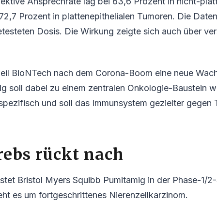
jektive Ansprechrate lag bei 63,6 Prozent in nicht-plat
72,7 Prozent in plattenepithelialen Tumoren. Die Dat
etesteten Dosis. Die Wirkung zeigte sich auch über v
 weil BioNTech nach dem Corona-Boom eine neue Wac
ig soll dabei zu einem zentralen Onkologie-Baustein w
ispezifisch und soll das Immunsystem gezielter gegen
ebs rückt nach
estet Bristol Myers Squibb Pumitamig in der Phase-1/
ht es um fortgeschrittenes Nierenzellkarzinom.