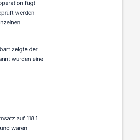
operation fügt
prüft werden.
inzelnen
bart zeigte der
nannt wurden eine
msatz auf 118,1
grund waren