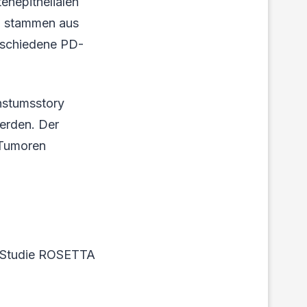
tenepithelialen
en stammen aus
erschiedene PD-
hstumsstory
erden. Der
 Tumoren
2-Studie ROSETTA