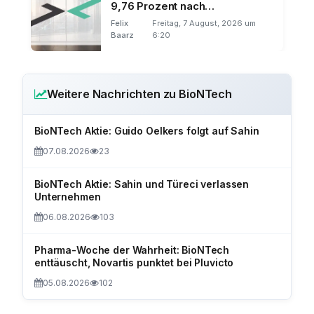
9,76 Prozent nach
Investorenkonferenz
Felix
Freitag, 7 August, 2026 um
Baarz
6:20
Weitere Nachrichten zu BioNTech
BioNTech Aktie: Guido Oelkers folgt auf Sahin
07.08.2026
23
BioNTech Aktie: Sahin und Türeci verlassen
Unternehmen
06.08.2026
103
Pharma-Woche der Wahrheit: BioNTech
enttäuscht, Novartis punktet bei Pluvicto
05.08.2026
102