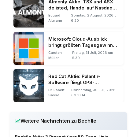
Almonty Aktie: TSX und ASX
delisted, Handel auf Nasdaq
und Frankfurt
Eduard
Sonntag, 2 August, 2026 um
Altmann
6:20
Microsoft: Cloud-Ausblick
bringt größten Tagesgewinn
der Börsengeschichte
Carsten
Freitag, 31 Juli, 2026 um
Müller
5:30
Red Cat Aktie: Palantir-
Software fliegt GPS-
unabhängig
Dr. Robert
Donnerstag, 30 Juli, 2026
Sasse
um 10:14
Weitere Nachrichten zu Bechtle
Bechtle Aktie: 3 Prozent über 50-Tage-Linie