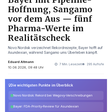
Hoffnung, Sangamo
vor dem Aus — fünf
Pharma-Werte im
Realitätscheck
Novo Nordisk verzeichnet Rekordrezepte, Bayer hofft auf
Asundexian, während Sangamo ums Überleben kämpft.
Eduard Altmann
7 Min. Lesezeit
295 Aufrufe
10.06.2026, 09:48 Uhr
Die wichtigsten Punkte im Überblick
Novo Nordisk: Rekord bei Wegovy-Verschreibungen
Bayer: FDA-Priority-Review für Asundexian