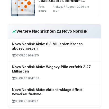
João Seabra übernimmt
Amerika
Felix
Freitag, 7 August, 2026 um
Baarz
11:04
Weitere Nachrichten zu Novo Nordisk
Novo Nordisk Aktie: 6,3 Milliarden Kronen
abgeschrieben
07.08.2026
215
Novo Nordisk Aktie: Wegovy-Pille verfehlt 3,27
Milliarden
05.08.2026
184
Novo Nordisk Aktie: Aktionärsklage öffnet
Beweisaufnahme
05.08.2026
97