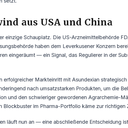
 setzt.
ind aus USA und China
der einzige Schauplatz. Die US-Arzneimittelbehörde F
ssungsbehörde haben dem Leverkusener Konzern berei
en eingeräumt — ein Signal, das Regulierer in der Su
n erfolgreicher Markteinritt mit Asundexian strategisc
nderingend nach umsatzstarken Produkten, um die Be
tion und den schwieriger gewordenen Agrarchemie-Mä
n Blockbuster im Pharma-Portfolio käme zur richtigen Z
n läuft nun an — eine abschließende Entscheidung is