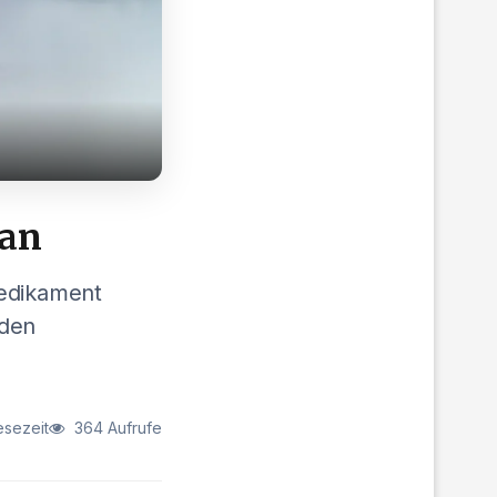
 an
Medikament
 den
esezeit
364 Aufrufe