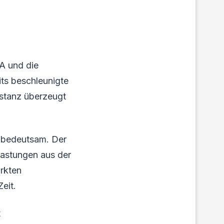
DA und die
ts beschleunigte
bstanz überzeugt
h bedeutsam. Der
lastungen aus der
rkten
eit.
t