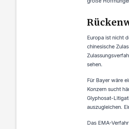
große Hoffnungen
Rückenw
Europa ist nicht 
chinesische Zula
Zulassungsverfahr
sehen.
Für Bayer wäre ei
Konzern sucht hä
Glyphosat-Litiga
auszugleichen. Ei
Das EMA-Verfahre