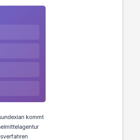
 Asundexian kommt
eimittelagentur
gsverfahren