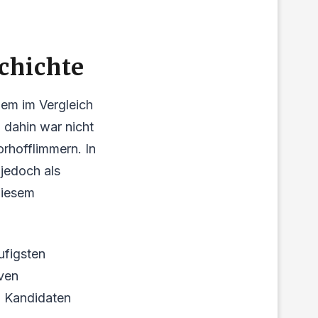
chichte
em im Vergleich
 dahin war nicht
orhofflimmern. In
 jedoch als
diesem
ufigsten
iven
n Kandidaten