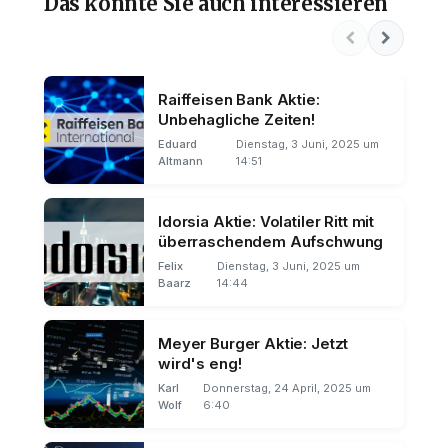
Das könnte Sie auch interessieren
Raiffeisen Bank Aktie:
Unbehagliche Zeiten!
Eduard
Dienstag, 3 Juni, 2025 um
Altmann
14:51
Idorsia Aktie: Volatiler Ritt mit
überraschendem Aufschwung
Felix
Dienstag, 3 Juni, 2025 um
Baarz
14:44
Meyer Burger Aktie: Jetzt
wird's eng!
Karl
Donnerstag, 24 April, 2025 um
Wolf
6:40