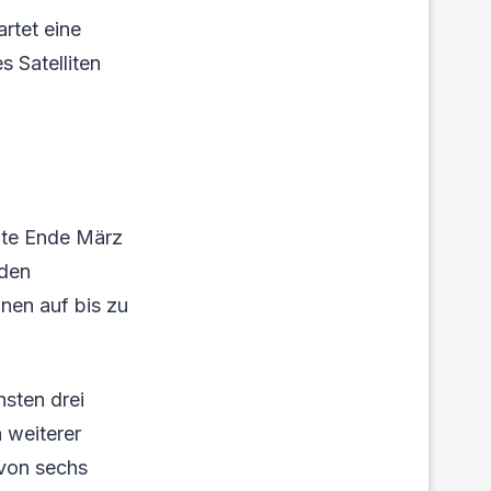
rtet eine
s Satelliten
gte Ende März
 den
onen auf bis zu
hsten drei
n weiterer
 von sechs