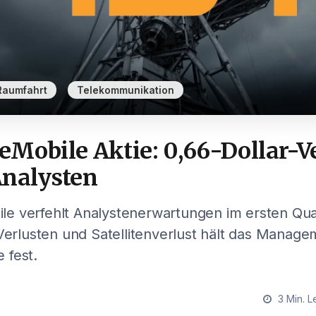
,
Raumfahrt
Telekommunikation
Mobile Aktie: 0,66-Dollar-Ve
Analysten
e verfehlt Analystenerwartungen im ersten Qua
 Verlusten und Satellitenverlust hält das Manag
 fest.
3 Min. L