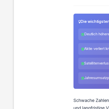
Die wichtigste
Deutlich höhere
Aktie verliert 
Satellitenverl
Jahresumsatzp
Schwache Zahlen, 
und langfristige 