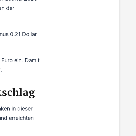
an der
inus 0,21 Dollar
 Euro ein. Damit
.
kschlag
ken in dieser
nd erreichten