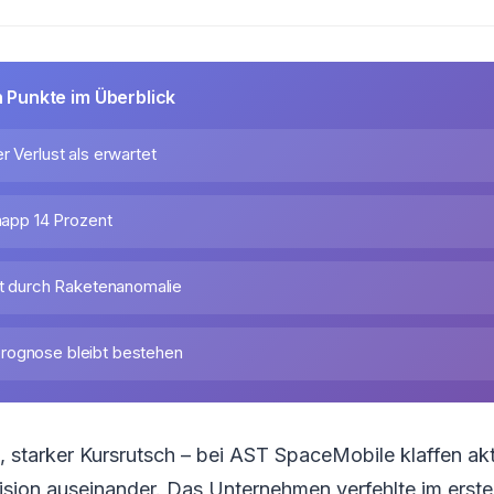
n Punkte im Überblick
r Verlust als erwartet
knapp 14 Prozent
ust durch Raketenanomalie
rognose bleibt bestehen
starker Kursrutsch – bei AST SpaceMobile klaffen akt
Vision auseinander. Das Unternehmen verfehlte im erst