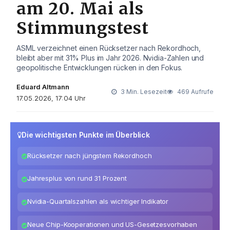
am 20. Mai als
Stimmungstest
ASML verzeichnet einen Rücksetzer nach Rekordhoch,
bleibt aber mit 31% Plus im Jahr 2026. Nvidia-Zahlen und
geopolitische Entwicklungen rücken in den Fokus.
Eduard Altmann
3 Min. Lesezeit
469 Aufrufe
17.05.2026, 17:04 Uhr
Die wichtigsten Punkte im Überblick
Rücksetzer nach jüngstem Rekordhoch
Jahresplus von rund 31 Prozent
Nvidia-Quartalszahlen als wichtiger Indikator
Neue Chip-Kooperationen und US-Gesetzesvorhaben