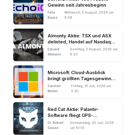
Gewinn seit Jahresbeginn
Felix
Mittwoch, 5 August, 2026 um
Baarz
8:58
Almonty Aktie: TSX und ASX
delisted, Handel auf Nasdaq
und Frankfurt
Eduard
Sonntag, 2 August, 2026 um
Altmann
6:20
Microsoft: Cloud-Ausblick
bringt größten Tagesgewinn
der Börsengeschichte
Carsten
Freitag, 31 Juli, 2026 um
Müller
5:30
Red Cat Aktie: Palantir-
Software fliegt GPS-
unabhängig
Dr. Robert
Donnerstag, 30 Juli, 2026
Sasse
um 10:14