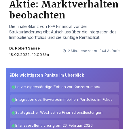
Aktie: Marktverhalten
beobachten
Die finale Bilanz von RFA Financial vor der
Strukturänderung gibt Aufschluss über die Integration des
Immobilienportfolios und die künftige Rentabilität.
Dr. Robert Sasse
2 Min. Lesezeit
344 Aufrufe
18.02.2026, 19:00 Uhr
Die wichtigsten Punkte im Überblick
Letzte eigenständige Zahlen vor Konzernumbau
Integration des Gewerbeimmobilien-Portfolios im Fokus
Strategischer Wechsel zu Finanzdienstleistungen
Bilanzveröffentlichung am 26. Februar 2026