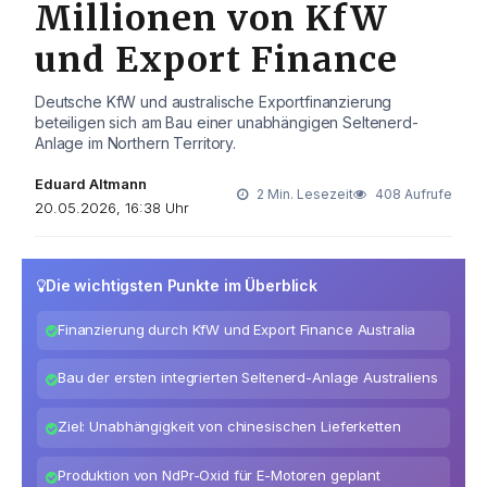
Millionen von KfW
und Export Finance
Deutsche KfW und australische Exportfinanzierung
beteiligen sich am Bau einer unabhängigen Seltenerd-
Anlage im Northern Territory.
Eduard Altmann
2 Min. Lesezeit
408 Aufrufe
20.05.2026, 16:38 Uhr
Die wichtigsten Punkte im Überblick
Finanzierung durch KfW und Export Finance Australia
Bau der ersten integrierten Seltenerd-Anlage Australiens
Ziel: Unabhängigkeit von chinesischen Lieferketten
Produktion von NdPr-Oxid für E-Motoren geplant