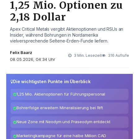
1,25 Mio. Optionen zu
2,18 Dollar
Apex Critical Metals vergibt Aktienoptionen und RSUs an
Insider, während Bohrungen in Nordamerika
vielversprechende Seltene-Erden-Funde liefern.
Felix Baarz
3 Min. Lesezeit
316 Aufrufe
08.05.2026, 04:34 Uhr
Die wichtigsten Punkte im Überblick
1,25 Mio. Aktienoptionen für Führungspersonal
Bohrerfolge erweitern Mineralisierung bei Rift
Neue Zone mit Neodym und Praseodym entdeckt
Marketingkampagne für eine halbe Million CAD