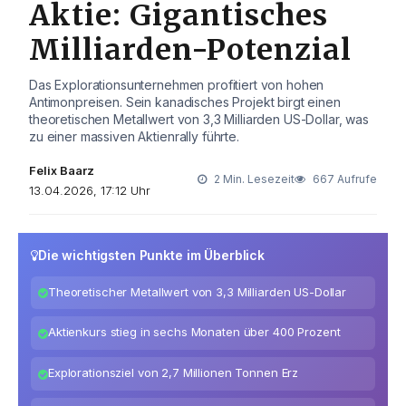
Aktie: Gigantisches
Milliarden-Potenzial
Das Explorationsunternehmen profitiert von hohen
Antimonpreisen. Sein kanadisches Projekt birgt einen
theoretischen Metallwert von 3,3 Milliarden US-Dollar, was
zu einer massiven Aktienrally führte.
Felix Baarz
2 Min. Lesezeit
667 Aufrufe
13.04.2026, 17:12 Uhr
Die wichtigsten Punkte im Überblick
Theoretischer Metallwert von 3,3 Milliarden US-Dollar
Aktienkurs stieg in sechs Monaten über 400 Prozent
Explorationsziel von 2,7 Millionen Tonnen Erz