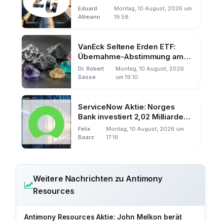
Eduard
Montag, 10 August, 2026 um
Altmann
19:58
VanEck Seltene Erden ETF:
Übernahme-Abstimmung am
12. August
Dr. Robert
Montag, 10 August, 2026
Sasse
um 19:10
ServiceNow Aktie: Norges
Bank investiert 2,02 Milliarden
Dollar
Felix
Montag, 10 August, 2026 um
Baarz
17:16
Weitere Nachrichten zu Antimony
Resources
Antimony Resources Aktie: John Melkon berät