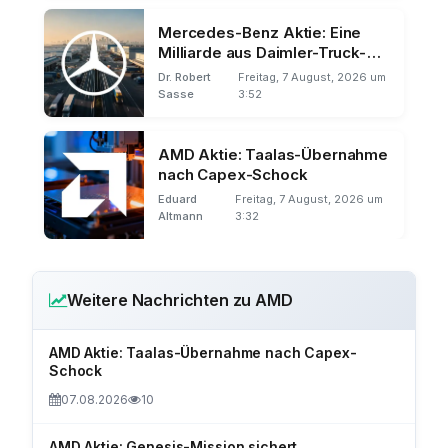
Mercedes-Benz Aktie: Eine
Milliarde aus Daimler-Truck-
Verkäufen
Dr. Robert
Freitag, 7 August, 2026 um
Sasse
3:52
AMD Aktie: Taalas-Übernahme
nach Capex-Schock
Eduard
Freitag, 7 August, 2026 um
Altmann
3:32
Weitere Nachrichten zu AMD
AMD Aktie: Taalas-Übernahme nach Capex-
Schock
07.08.2026
10
AMD Aktie: Genesis-Mission sichert