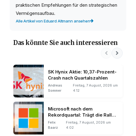
praktischen Empfehlungen für den strategischen
Vermögensaufbau.
Alle Artikel von Eduard Altmann ansehen
Das könnte Sie auch interessieren
SK Hynix Aktie: 10,37-Prozent-
Crash nach Quartalszahlen
Andreas
Freitag, 7 August, 2026 um
Sommer
4:12
Microsoft nach dem
Rekordquartal: Trägt die Rally
über den 11. August hinaus?
Felix
Freitag, 7 August, 2026 um
Baarz
4:02