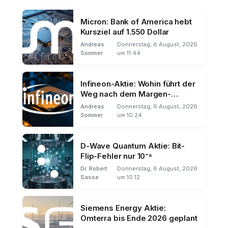
Micron: Bank of America hebt
Kursziel auf 1.550 Dollar
Andreas
Donnerstag, 6 August, 2026
Sommer
um 11:44
Infineon-Aktie: Wohin führt der
Weg nach dem Margen-
Schock?
Andreas
Donnerstag, 6 August, 2026
Sommer
um 10:24
D-Wave Quantum Aktie: Bit-
Flip-Fehler nur 10⁻⁶
Dr. Robert
Donnerstag, 6 August, 2026
Sasse
um 10:12
Siemens Energy Aktie:
Omterra bis Ende 2026 geplant