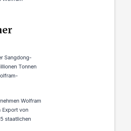
her
der Sangdong-
illionen Tonnen
olfram-
ernehmen Wolfram
n Export von
 staatlichen