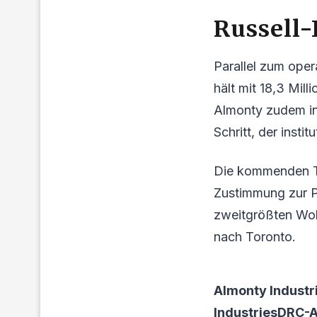
Russell
Parallel zum oper
hält mit 18,3 Mil
Almonty zudem in
Schritt, der instit
Die kommenden Ta
Zustimmung zur 
zweitgrößten Wol
nach Toronto.
Almonty Industr
IndustriesDRC-An