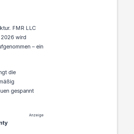
ruktur. FMR LLC
i 2026 wird
aufgenommen – ein
gt die
nmäßig
auen gespannt
Anzeige
nty