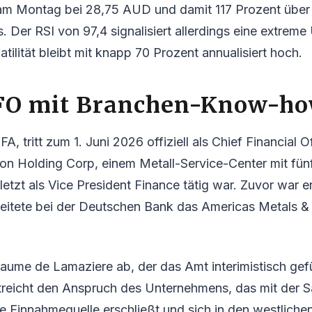
t am Montag bei 28,75 AUD und damit 117 Prozent über
. Der RSI von 97,4 signalisiert allerdings eine extreme
latilität bleibt mit knapp 70 Prozent annualisiert hoch.
FO mit Branchen-Know-h
FA, tritt zum 1. Juni 2026 offiziell als Chief Financial Of
 Holding Corp, einem Metall-Service-Center mit fünf 
etzt als Vice President Finance tätig war. Zuvor war e
leitete bei der Deutschen Bank das Americas Metals &
illaume de Lamaziere ab, der das Amt interimistisch gefü
streicht den Anspruch des Unternehmens, das mit der
e Einnahmequelle erschließt und sich in den westlich