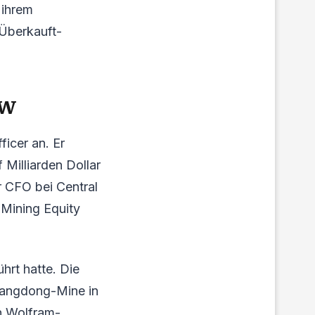
 ihrem
 Überkauft-
ow
ficer an. Er
Milliarden Dollar
r CFO bei Central
 Mining Equity
hrt hatte. Die
 Sangdong-Mine in
en Wolfram-