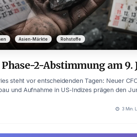
,
,
men
Asien-Märkte
Rohstoffe
 Phase-2-Abstimmung am 9. 
ries steht vor entscheidenden Tagen: Neuer C
au und Aufnahme in US-Indizes prägen den Jun
3 Min. 