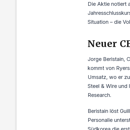
Die Aktie notier
Jahresschlusskurs
Situation – die Vo
Neuer C
Jorge Beristain, C
kommt von Ryerson
Umsatz, wo er zul
Steel & Wire und 
Research.
Beristain löst Gu
Personalie unter
Südkorea die erst