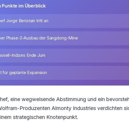
n Punkte im Überblick
f Jorge Beristain tritt an
er Phase-2-Ausbau der Sangdong-Mine
ssell-Indizes Ende Juni
ät für geplante Expansion
chef, eine wegweisende Abstimmung und ein bevorste
n Wolfram-Produzenten Almonty Industries verdichten si
einem strategischen Knotenpunkt.