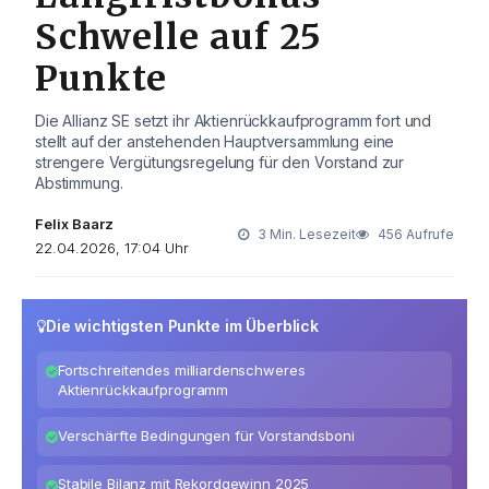
Schwelle auf 25
Punkte
Die Allianz SE setzt ihr Aktienrückkaufprogramm fort und
stellt auf der anstehenden Hauptversammlung eine
strengere Vergütungsregelung für den Vorstand zur
Abstimmung.
Felix Baarz
3 Min. Lesezeit
456 Aufrufe
22.04.2026, 17:04 Uhr
Die wichtigsten Punkte im Überblick
Fortschreitendes milliardenschweres
Aktienrückkaufprogramm
Verschärfte Bedingungen für Vorstandsboni
Stabile Bilanz mit Rekordgewinn 2025