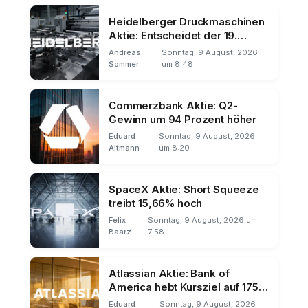
Heidelberger Druckmaschinen
Aktie: Entscheidet der 19.
August über den Trend?
Andreas
Sonntag, 9 August, 2026
Sommer
um 8:48
Commerzbank Aktie: Q2-
Gewinn um 94 Prozent höher
Eduard
Sonntag, 9 August, 2026
Altmann
um 8:20
SpaceX Aktie: Short Squeeze
treibt 15,66% hoch
Felix
Sonntag, 9 August, 2026 um
Baarz
7:58
Atlassian Aktie: Bank of
America hebt Kursziel auf 175
Dollar
Eduard
Sonntag, 9 August, 2026