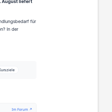
 August liefert
ndlungsbedarf für
en? In der
Kursziele