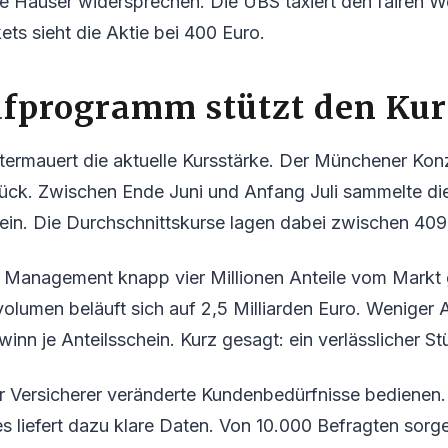
re Häuser widersprechen. Die UBS taxiert den fairen W
ts sieht die Aktie bei 400 Euro.
fprogramm stützt den Kur
ntermauert die aktuelle Kursstärke. Der Münchener Kon
ück. Zwischen Ende Juni und Anfang Juli sammelte die 
ein. Die Durchschnittskurse lagen dabei zwischen 409
s Management knapp vier Millionen Anteile vom Mark
lumen beläuft sich auf 2,5 Milliarden Euro. Weniger 
nn je Anteilsschein. Kurz gesagt: ein verlässlicher Stü
 Versicherer veränderte Kundenbedürfnisse bedienen. 
 liefert dazu klare Daten. Von 10.000 Befragten sorge