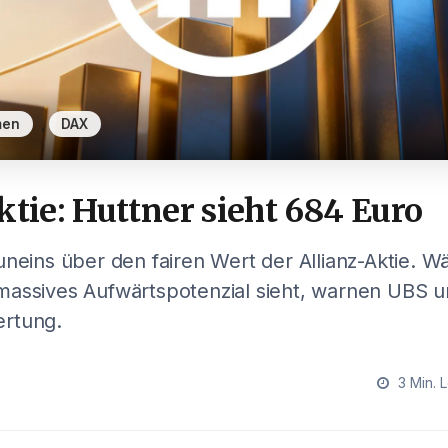
,
men
DAX
ktie: Huttner sieht 684 Euro
uneins über den fairen Wert der Allianz-Aktie. 
massives Aufwärtspotenzial sieht, warnen UBS 
rtung.
3 Min. 