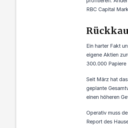
profitieren. Ande
RBC Capital Marke
Rückkau
Ein harter Fakt u
eigene Aktien zur
300.000 Papiere 
Seit März hat da
geplante Gesamtvo
einen höheren Gewi
Operativ muss der
Report des Hauses