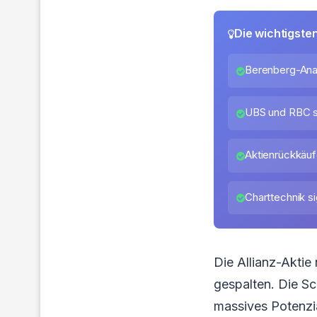
Die wichtigste
Berenberg-Anal
UBS und RBC se
Aktienrückkäuf
Charttechnik si
Die Allianz-Akti
gespalten. Die Sc
massives Potenzial