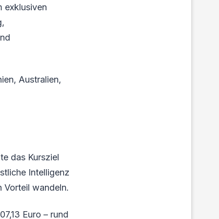
m exklusiven
g,
und
ien, Australien,
te das Kursziel
liche Intelligenz
 Vorteil wandeln.
07,13 Euro – rund