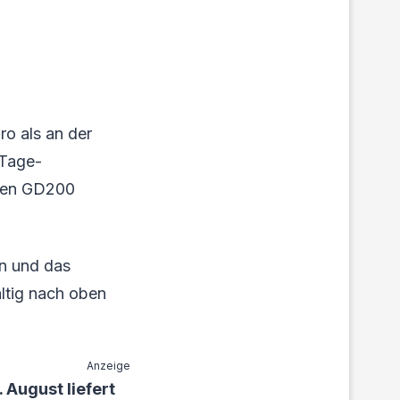
ro als an der
-Tage-
r den GD200
nn und das
ltig nach oben
Anzeige
 August liefert