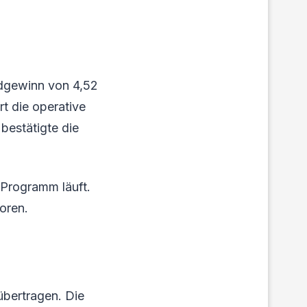
rdgewinn von 4,52
t die operative
estätigte die
 Programm läuft.
oren.
übertragen. Die