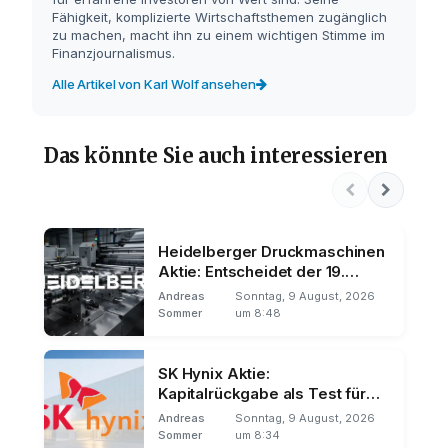
Fähigkeit, komplizierte Wirtschaftsthemen zugänglich
zu machen, macht ihn zu einem wichtigen Stimme im
Finanzjournalismus.
Alle Artikel von Karl Wolf ansehen
Das könnte Sie auch interessieren
Heidelberger Druckmaschinen
Aktie: Entscheidet der 19.
August über den Trend?
Andreas
Sonntag, 9 August, 2026
Sommer
um 8:48
SK Hynix Aktie:
Kapitalrückgabe als Test für
den Kurs
Andreas
Sonntag, 9 August, 2026
Sommer
um 8:34